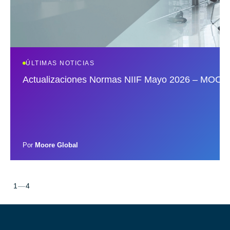
ÚLTIMAS NOTICIAS
Actualizaciones Normas NIIF Mayo 2026 – MO
Por
Moore Global
1
—
4