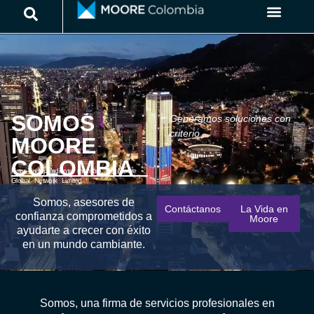
SOMOS
Generamos soluciones con
criterio
MOORE
COLOMBIA
Firma independiente miembro de Moore
Global Network Limited
Somos, asesores de
Contáctanos
La Vida en
confianza comprometidos a
Moore
ayudarte a crecer con éxito
en un mundo cambiante.
Somos, una firma de servicios profesionales en