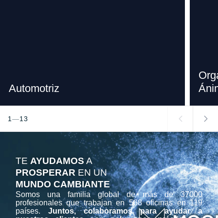
Org
Automotriz
Áni
1
—
13
TE
AYUDAMOS
A
PROSPERAR
EN UN
MUNDO CAMBIANTE
Somos una familia global de más de 37000
profesionales que trabajan en 568 oficinas en 119
países.
Juntos, colaboramos para ayudar a